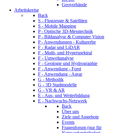
Geoverbände
Arbeitskreise
Back
S - Flugzeuge & Satelliten
S - Mobile Mapping
P - Optische 3D-Messtechnik
P - Bildanalyse & Computer Vision
P - Anwendungen - Kulturerbe
F - Radar und LiDAR
F - Multi- und Hyperspektral
F - Umweltanalyse
F - Geologie und Hydrographie
F - Anwendung - Forst
F - Anwendung - Agrar
G - Methodik
G - 3D Stadtmodelle
G - VR & AR
E - Aus- und Weiterbildung
E - Nachwuchs-Netzwerk
Back
Über uns
Ziele und Angebote
Events
Fragenforum (nur für
Netzwerkmitglieder)