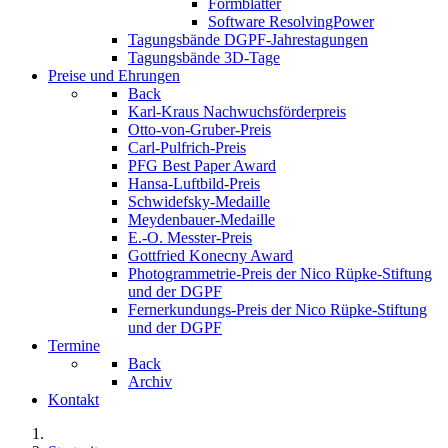
Formblätter
Software ResolvingPower
Tagungsbände DGPF-Jahrestagungen
Tagungsbände 3D-Tage
Preise und Ehrungen
Back
Karl-Kraus Nachwuchsförderpreis
Otto-von-Gruber-Preis
Carl-Pulfrich-Preis
PFG Best Paper Award
Hansa-Luftbild-Preis
Schwidefsky-Medaille
Meydenbauer-Medaille
E.-O. Messter-Preis
Gottfried Konecny Award
Photogrammetrie-Preis der Nico Rüpke-Stiftung
und der DGPF
Fernerkundungs-Preis der Nico Rüpke-Stiftung
und der DGPF
Termine
Back
Archiv
Kontakt