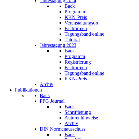
Jahrestagung 2024
Back
Programm
KKN-Preis
Veranstaltungsort
Fachfirmen
Tagungsband online
Tutorial
Jahrestagung 2023
Back
Programm
Registrierung
Fachfirmen
Tagungsband online
KKN-Preis
Archiv
Publikationen
Back
PFG Journal
Back
Schriftleitung
Autorenhinweise
Archiv
DIN Normenausschuss
Back