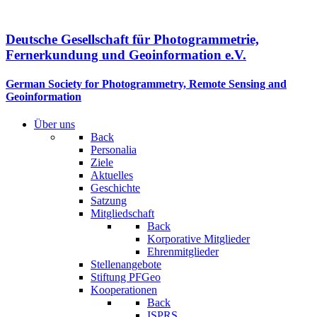
Deutsche Gesellschaft für Photogrammetrie,
Fernerkundung und Geoinformation e.V.
German Society for Photogrammetry, Remote Sensing and
Geoinformation
Über uns
Back
Personalia
Ziele
Aktuelles
Geschichte
Satzung
Mitgliedschaft
Back
Korporative Mitglieder
Ehrenmitglieder
Stellenangebote
Stiftung PFGeo
Kooperationen
Back
ISPRS