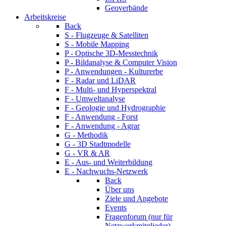
Geoverbände
Arbeitskreise
Back
S - Flugzeuge & Satelliten
S - Mobile Mapping
P - Optische 3D-Messtechnik
P - Bildanalyse & Computer Vision
P - Anwendungen - Kulturerbe
F - Radar und LiDAR
F - Multi- und Hyperspektral
F - Umweltanalyse
F - Geologie und Hydrographie
F - Anwendung - Forst
F - Anwendung - Agrar
G - Methodik
G - 3D Stadtmodelle
G - VR & AR
E - Aus- und Weiterbildung
E - Nachwuchs-Netzwerk
Back
Über uns
Ziele und Angebote
Events
Fragenforum (nur für
Netzwerkmitglieder)