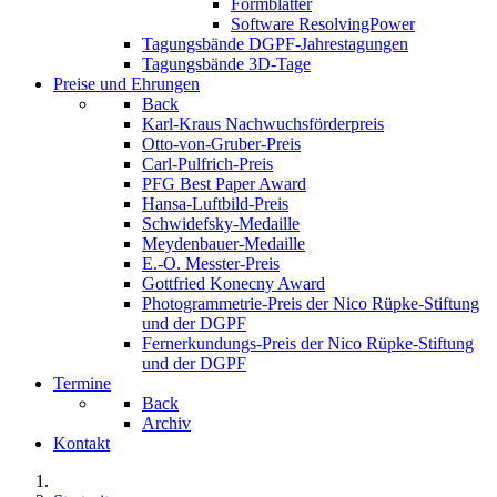
Formblätter
Software ResolvingPower
Tagungsbände DGPF-Jahrestagungen
Tagungsbände 3D-Tage
Preise und Ehrungen
Back
Karl-Kraus Nachwuchsförderpreis
Otto-von-Gruber-Preis
Carl-Pulfrich-Preis
PFG Best Paper Award
Hansa-Luftbild-Preis
Schwidefsky-Medaille
Meydenbauer-Medaille
E.-O. Messter-Preis
Gottfried Konecny Award
Photogrammetrie-Preis der Nico Rüpke-Stiftung
und der DGPF
Fernerkundungs-Preis der Nico Rüpke-Stiftung
und der DGPF
Termine
Back
Archiv
Kontakt