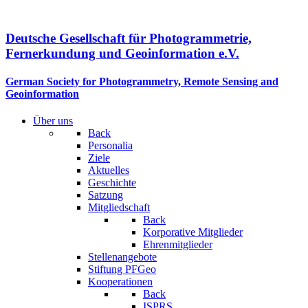
Deutsche Gesellschaft für Photogrammetrie,
Fernerkundung und Geoinformation e.V.
German Society for Photogrammetry, Remote Sensing and
Geoinformation
Über uns
Back
Personalia
Ziele
Aktuelles
Geschichte
Satzung
Mitgliedschaft
Back
Korporative Mitglieder
Ehrenmitglieder
Stellenangebote
Stiftung PFGeo
Kooperationen
Back
ISPRS